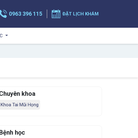
0963 396 115
ĐẶT LỊCH KHÁM
ỨC
Chuyên khoa
Khoa Tai Mũi Họng
Bệnh học