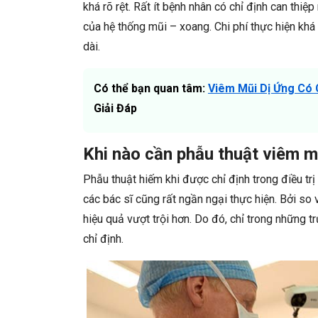
khá rõ rệt. Rất ít bệnh nhân có chỉ định can thi
của hệ thống mũi – xoang. Chi phí thực hiện khá
dài.
Có thể bạn quan tâm:
Viêm Mũi Dị Ứng Có
Giải Đáp
Khi nào cần phẫu thuật viêm m
Phẫu thuật hiếm khi được chỉ định trong điều t
các bác sĩ cũng rất ngần ngại thực hiện. Bởi so 
hiệu quả vượt trội hơn. Do đó, chỉ trong những 
chỉ định.