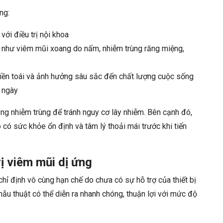
ng:
ới điều trị nội khoa
g như viêm mũi xoang do nấm, nhiễm trùng răng miệng,
u phiền toái và ảnh hưởng sâu sắc đến chất lượng cuộc sống
 ngày
ạng nhiễm trùng để tránh nguy cơ lây nhiễm. Bên cạnh đó,
ó sức khỏe ổn định và tâm lý thoải mái trước khi tiến
ị viêm mũi dị ứng
hỉ định vô cùng hạn chế do chưa có sự hỗ trợ của thiết bị
 phẫu thuật có thể diễn ra nhanh chóng, thuận lợi với mức độ