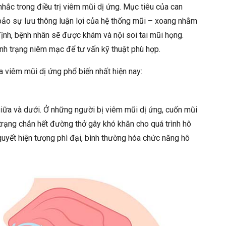
hắc trong điều trị viêm mũi dị ứng. Mục tiêu của can
bảo sự lưu thông luận lợi của hệ thống mũi – xoang nhằm
 định, bệnh nhân sẽ được khám và nội soi tai mũi họng.
tình trạng niêm mạc để tư vấn kỹ thuật phù hợp.
 viêm mũi dị ứng phổ biến nhất hiện nay:
iữa và dưới. Ở những người bị viêm mũi dị ứng, cuốn mũi
trạng chắn hết đường thở gây khó khăn cho quá trình hô
quyết hiện tượng phì đại, bình thường hóa chức năng hô