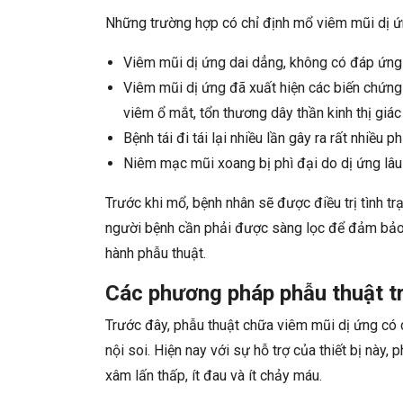
Những trường hợp có chỉ định mổ viêm mũi dị ứ
Viêm mũi dị ứng dai dẳng, không có đáp ứng v
Viêm mũi dị ứng đã xuất hiện các biến chứn
viêm ổ mắt, tổn thương dây thần kinh thị giác
Bệnh tái đi tái lại nhiều lần gây ra rất nhiề
Niêm mạc mũi xoang bị phì đại do dị ứng lâu
Trước khi mổ, bệnh nhân sẽ được điều trị tình tr
người bệnh cần phải được sàng lọc để đảm bảo c
hành phẫu thuật.
Các phương pháp phẫu thuật tr
Trước đây, phẫu thuật chữa viêm mũi dị ứng có c
nội soi. Hiện nay với sự hỗ trợ của thiết bị này,
xâm lấn thấp, ít đau và ít chảy máu.