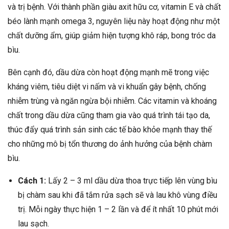
và trị bệnh. Với thành phần giàu axit hữu cơ, vitamin E và chất
béo lành mạnh omega 3, nguyên liệu này hoạt động như một
chất dưỡng ẩm, giúp giảm hiện tượng khô ráp, bong tróc da
bìu.
Bên cạnh đó, dầu dừa còn hoạt động mạnh mẽ trong việc
kháng viêm, tiêu diệt vi nấm và vi khuẩn gây bệnh, chống
nhiễm trùng và ngăn ngừa bội nhiễm. Các vitamin và khoáng
chất trong dầu dừa cũng tham gia vào quá trình tái tạo da,
thúc đẩy quá trình sản sinh các tế bào khỏe mạnh thay thế
cho những mô bị tổn thương do ảnh hưởng của bệnh chàm
bìu.
Cách 1:
Lấy 2 – 3 ml dầu dừa thoa trực tiếp lên vùng bìu
bị chàm sau khi đã tắm rửa sạch sẽ và lau khô vùng điều
trị. Mỗi ngày thực hiện 1 – 2 lần và để ít nhất 10 phút mới
lau sạch.