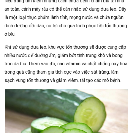
Nếu đang tìm kiếm những cách chữa bệnh chàm bìu tại nhà
an toàn, cánh mày râu có thể cân nhắc sử dụng dưa leo. Đây
là một loại thực phẩm lành tính, mọng nước và chứa nguồn
dinh dưỡng dồi dào, có lợi cho quá trình phục hồi tổn thương
ở bìu.
Khi sử dụng dưa leo, khu vực tổn thương sẽ được cung cấp
nhiều nước để dưỡng ẩm, giảm bớt tình trạng khô và bong
tróc da bìu. Thêm vào đó, các vitamin và chất chống oxy hóa
trong quả cũng tham gia tích cực vào việc sát trùng, làm
sạch vùng tổn thương và giảm viêm, tái tạo các mô bệnh.