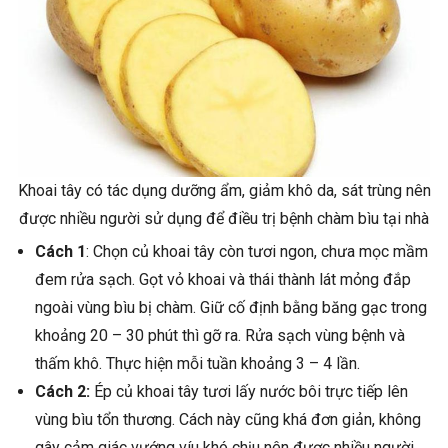
Khoai tây có tác dụng dưỡng ẩm, giảm khô da, sát trùng nên
được nhiều người sử dụng để điều trị bệnh chàm bìu tại nhà
Cách 1
: Chọn củ khoai tây còn tươi ngon, chưa mọc mầm
đem rửa sạch. Gọt vỏ khoai và thái thành lát mỏng đắp
ngoài vùng bìu bị chàm. Giữ cố định bằng băng gạc trong
khoảng 20 – 30 phút thì gỡ ra. Rửa sạch vùng bệnh và
thấm khô. Thực hiện mỗi tuần khoảng 3 – 4 lần.
Cách 2:
Ép củ khoai tây tươi lấy nước bôi trực tiếp lên
vùng bìu tổn thương. Cách này cũng khá đơn giản, không
gây cảm giác vướng víu khó chịu nên được nhiều người