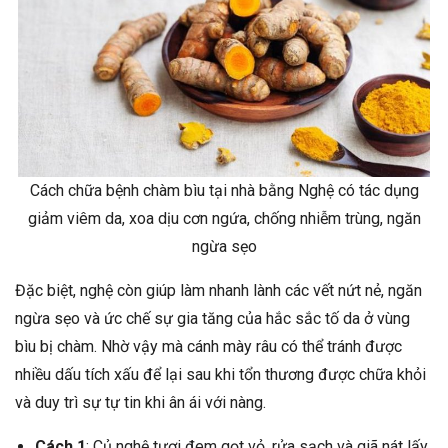
Cách chữa bệnh chàm bìu tại nhà bằng Nghệ có tác dụng
giảm viêm da, xoa dịu cơn ngứa, chống nhiễm trùng, ngăn
ngừa sẹo
Đặc biệt, nghệ còn giúp làm nhanh lành các vết nứt nẻ, ngăn
ngừa sẹo và ức chế sự gia tăng của hắc sắc tố da ở vùng
bìu bị chàm. Nhờ vậy mà cánh mày râu có thể tránh được
nhiều dấu tích xấu để lại sau khi tổn thương được chữa khỏi
và duy trì sự tự tin khi ân ái với nàng.
Cách 1
: Củ nghệ tươi đem gọt vỏ, rửa sạch và giã nát lấy