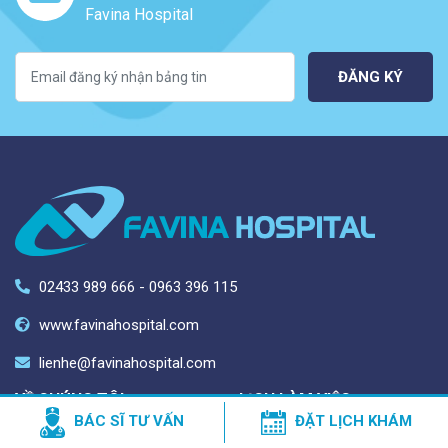
Favina Hospital
ĐĂNG KÝ
02433 989 666 - 0963 396 115
www.favinahospital.com
lienhe@favinahospital.com
VỀ CHÚNG TÔI
LỊCH LÀM VIỆC
BÁC SĨ TƯ VẤN
ĐẶT LỊCH KHÁM
Thời gian hoạt động: Thứ 2 -
Liên hệ