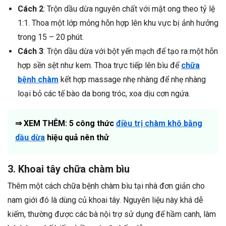
Cách 2
: Trộn dầu dừa nguyên chất với mật ong theo tỷ lệ
1:1. Thoa một lớp mỏng hỗn hợp lên khu vực bị ảnh hưởng
trong 15 – 20 phút.
Cách 3
: Trộn dầu dừa với bột yến mạch để tạo ra một hỗn
hợp sền sệt như kem. Thoa trực tiếp lên bìu để
chữa
bệnh chàm
kết hợp massage nhẹ nhàng để nhẹ nhàng
loại bỏ các tế bào da bong tróc, xoa dịu cơn ngứa.
⇒ XEM THÊM: 5 công thức
điều trị chàm khô bằng
dầu dừa
hiệu quả nên thử
3. Khoai tây chữa chàm bìu
Thêm một cách chữa bệnh chàm bìu tại nhà đơn giản cho
nam giới đó là dùng củ khoai tây. Nguyên liệu này khá dễ
kiếm, thường được các bà nội trợ sử dụng để hầm canh, làm