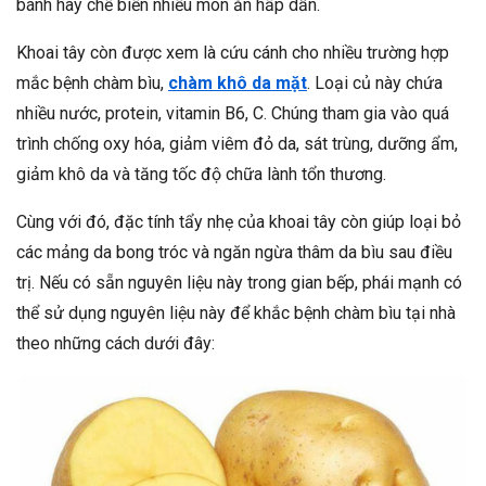
bánh hay chế biến nhiều món ăn hấp dẫn.
Khoai tây còn được xem là cứu cánh cho nhiều trường hợp
mắc bệnh chàm bìu,
chàm khô da mặt
. Loại củ này chứa
nhiều nước, protein, vitamin B6, C. Chúng tham gia vào quá
trình chống oxy hóa, giảm viêm đỏ da, sát trùng, dưỡng ẩm,
giảm khô da và tăng tốc độ chữa lành tổn thương.
Cùng với đó, đặc tính tẩy nhẹ của khoai tây còn giúp loại bỏ
các mảng da bong tróc và ngăn ngừa thâm da bìu sau điều
trị. Nếu có sẵn nguyên liệu này trong gian bếp, phái mạnh có
thể sử dụng nguyên liệu này để khắc bệnh chàm bìu tại nhà
theo những cách dưới đây: