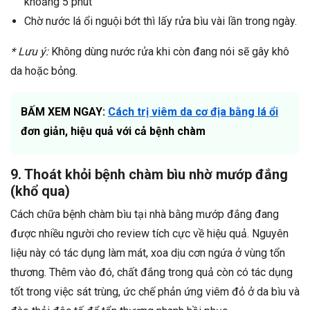
khoảng 5 phút
Chờ nước lá ổi nguội bớt thì lấy rửa bìu vài lần trong ngày.
* Lưu ý:
Không dùng nước rửa khi còn đang nói sẽ gây khô
da hoặc bỏng.
BẤM XEM NGAY:
Cách trị viêm da cơ địa bằng lá ổi
đơn giản, hiệu quả với cả bệnh chàm
9. Thoát khỏi bệnh chàm bìu nhờ mướp đắng
(khổ qua)
Cách chữa bệnh chàm bìu tại nhà bằng mướp đắng đang
được nhiều người cho review tích cực về hiệu quả. Nguyên
liệu này có tác dụng làm mát, xoa dịu cơn ngứa ở vùng tổn
thương. Thêm vào đó, chất đắng trong quả còn có tác dụng
tốt trong việc sát trùng, ức chế phản ứng viêm đỏ ở da bìu và