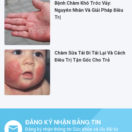
Bệnh Chàm Khô Tróc Vảy:
Nguyên Nhân Và Giải Pháp Điều
Trị
Chàm Sữa Tái Đi Tái Lại Và Cách
Điều Trị Tận Gốc Cho Trẻ
ĐĂNG KÝ NHẬN BẢNG TIN
Đăng ký nhận thông tin Sức khỏe và Ưu đãi từ