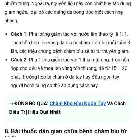
nhiễm trùng. Ngoài ra, nguyên liệu này còn phát huy tác dụng
giảm ngứa, loại bỏ các mảng da bong tróc một cách nhẹ
nhàng.
Cách 1:
Pha loãng giấm táo với nước ấm theo tỷ lệ 1: 1.
Thoa hỗn hợp lên vùng da bìu bị chàm. Lặp lại mỗi tuần 3
lần, các triệu chứng bệnh chàm bìu sẽ từ từ thuyên giảm.
Cách 2:
Pha 1 thìa giấm táo với 1 thìa mật ong. Trộn hỗn
hợp cho đều và thoa lên vùng tổn thương, để từ 15 – 20
phút. Trường hợp bị chàm ở da tay hay đầu ngón tay
người bệnh cũng có thể áp dụng cách này.
⇒ ĐỪNG BỎ QUA:
Chàm Khô Đầu Ngón Tay
Và Cách
Điều Trị Hiệu Quả Nhất
8. Bài thuốc dân gian chữa bệnh chàm bìu từ