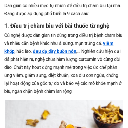
Dân gian có nhiều mẹo tự nhiên để điều trị chàm bìu tại nhà.
Đang được áp dụng phổ biến là 9 cách sau:
1. Điều trị chàm bìu với bài thuốc từ nghệ
Củ nghệ được dân gian tin dùng trong điều trị bệnh chàm bìu
và nhiều căn bệnh khác như á sừng, mụn trứng cá,
viêm
khớp
, hắc lào,
đau dạ dày buồn nôn
,… Nghiên cứu hiện đại
đã phát hiện ra, nghệ chứa hàm lượng curcumin vô cùng dồi
dào. Chất này hoạt động mạnh mẽ trong việc ức chế phản
ứng viêm, giảm sưng, diệt khuẩn, xoa dịu cơn ngứa, chống
lại hoạt động của gốc tự do và bảo vệ các mô khỏe mạnh ở
bìu, ngăn chặn bệnh chàm lan rộng.